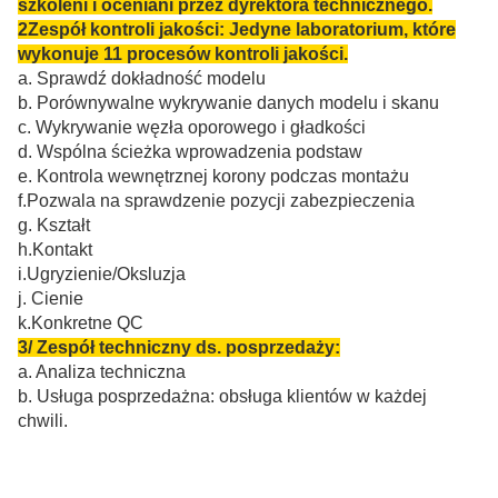
szkoleni i oceniani przez dyrektora technicznego.
2Zespół kontroli jakości: Jedyne laboratorium, które
wykonuje 11 procesów kontroli jakości.
a. Sprawdź dokładność modelu
b. Porównywalne wykrywanie danych modelu i skanu
c. Wykrywanie węzła oporowego i gładkości
d. Wspólna ścieżka wprowadzenia podstaw
e. Kontrola wewnętrznej korony podczas montażu
f.Pozwala na sprawdzenie pozycji zabezpieczenia
g. Kształt
h.Kontakt
i.Ugryzienie/Oksluzja
j. Cienie
k.Konkretne QC
3/ Zespół techniczny ds. posprzedaży:
a. Analiza techniczna
b. Usługa posprzedażna: obsługa klientów w każdej
chwili.