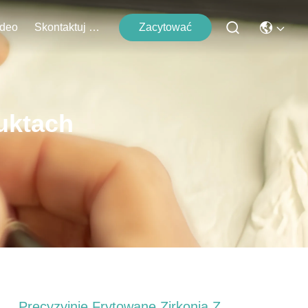
deo
Skontaktuj Się Z Nami
Zacytować
uktach
Precyzyjnie Frytowane Zirkonia Z