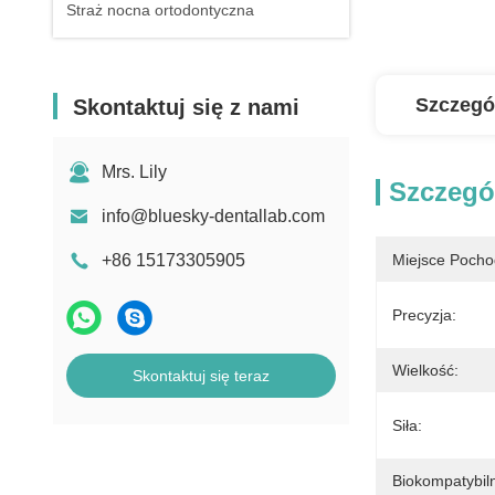
Straż nocna ortodontyczna
Szczegó
Skontaktuj się z nami
Mrs. Lily
Szczegó
info@bluesky-dentallab.com
+86 15173305905
Miejsce Pocho
Precyzja:
Wielkość:
Skontaktuj się teraz
Siła:
Biokompatybil