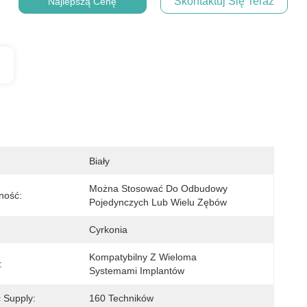
Skontaktuj Się Teraz
Najlepszą Cenę
Biały
Można Stosować Do Odbudowy 
ność:
Pojedynczych Lub Wielu Zębów
Cyrkonia
Kompatybilny Z Wieloma 
:
Systemami Implantów
 Supply:
160 Techników