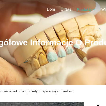
Dom
O Nas
Wi
Produkty
gółowe Informacje O Prod
rytowane zirkonia z pojedynczą koroną implantów