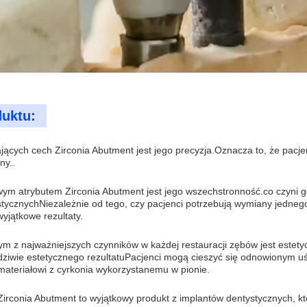
duktu:
jących cech Zirconia Abutment jest jego precyzja.Oznacza to, że pacj
ny..
wym atrybutem Zirconia Abutment jest jego wszechstronność.co czyni
tycznychNiezależnie od tego, czy pacjenci potrzebują wymiany jedneg
yjątkowe rezultaty.
m z najważniejszych czynników w każdej restauracji zębów jest estetyczn
ziwie estetycznego rezultatuPacjenci mogą cieszyć się odnowionym uśmi
 materiałowi z cyrkonia wykorzystanemu w pionie.
rconia Abutment to wyjątkowy produkt z implantów dentystycznych, któ